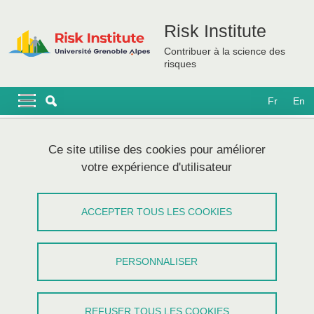
Aller au contenu principal
Gestion des cookies
Risk Institute
Contribuer à la science des
risques
Navigation principale
Navigation principale mobile
Fr
En
Fil d'Ariane
Accueil
Ce site utilise des cookies pour améliorer
votre expérience d'utilisateur
Grenoble Institute Risk & Resilience
(UGA) at the Global Platform for
ACCEPTER TOUS LES COOKIES
Disaster Risk Reduction in Bali, May
2022
PERSONNALISER
Partager sur Facebook
Partager sur LinkedIn
Imprimer
Partager
Partager l'URL de cette page
REFUSER TOUS LES COOKIES