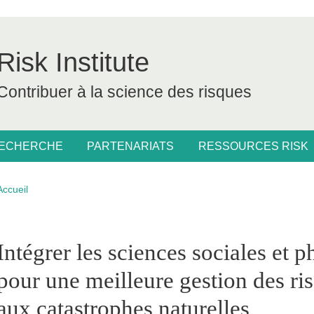
Risk Institute
Contribuer à la science des risques
RECHERCHE
PARTENARIATS
RESSOURCES RISK
Fil d'Ariane
Accueil
pale Sidebar
Intégrer les sciences sociales et 
pour une meilleure gestion des ris
aux catastrophes naturelles