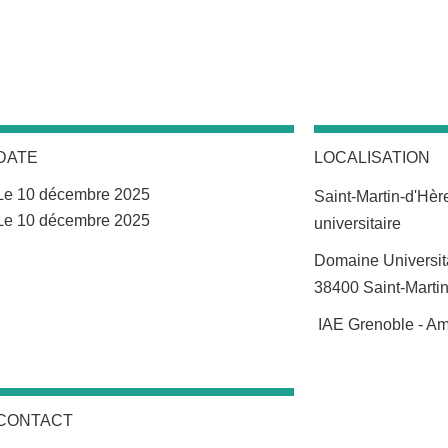
DATE
LOCALISATION
Le 10 décembre 2025
Saint-Martin-d'Hè
Complément date
Le 10 décembre 2025
universitaire
Complément lieu
Domaine Universita
38400 Saint-Marti
IAE Grenoble - Am
CONTACT