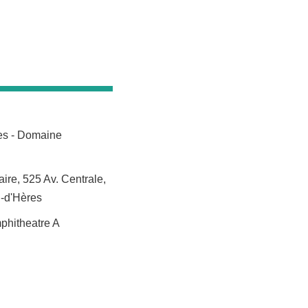
res - Domaine
ire, 525 Av. Centrale,
n-d'Hères
phitheatre A