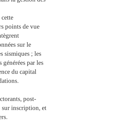
 cette
rs points de vue
ntègrent
onnées sur le
 sismiques ; les
es générées par les
ence du capital
dations.
ctorants, post-
sur inscription, et
ers.