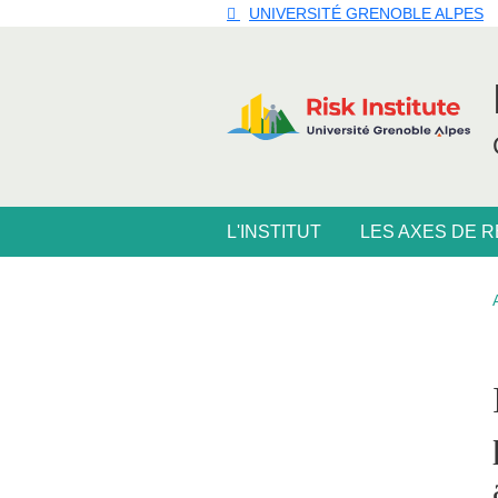
Aller au contenu principal
Gestion des cookies
UNIVERSITÉ GRENOBLE ALPES
Navigation principale
L'INSTITUT
LES AXES DE 
Navigation princi