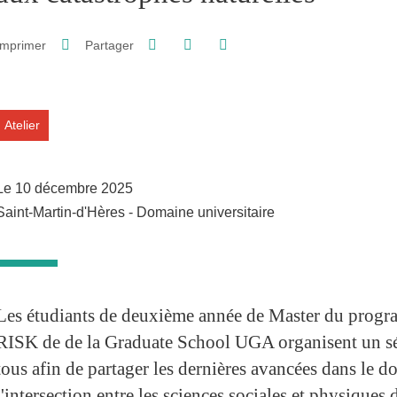
Partager sur Facebook
Partager sur LinkedIn
Imprimer
Partager
Partager l'URL de cette page
Atelier
Le 10 décembre 2025
Saint-Martin-d'Hères - Domaine universitaire
Les étudiants de deuxième année de Master du prog
RISK de de la Graduate School UGA organisent un sé
tous afin de partager les dernières avancées dans le 
l'intersection entre les sciences sociales et physiques 