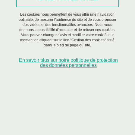
Séminaire
/
Événement en anglais
Les cookies nous permettent de vous offrir une navigation
optimale, de mesurer l'audience du site et de vous proposer
Le 24 juin 2024
des vidéos et des fonctionnalités avancées. Nous vous
donnons la possibilité d'accepter et de refuser ces cookies.
Saint-Martin-d'Hères - Domaine universitaire
Vous pouvez changer d'avis et modifier votre choix à tout
moment en cliquant sur le lien "Gestion des cookies" situé
dans le pied de page du site.
Le Cluster Innovations for Resilience du Risk
En savoir plus sur notre politique de protection
Institute@Université Grenoble Alpes propose le volet #5
des données personnelles
de son cycle de séminaires 2023/2024 "Les données
citoyennes dans la gestion des risques" avec une
conférence de Kseniia Ermoshina (Centre Internet et
Société §CNRS, France) entre 12h15 et 13h45 à la MACI
(campus de Saint Martin d'Hères).
Innovation For Resilience
Cycle 2023-2024 "Les données citoyennes dans la gestion
des risques"