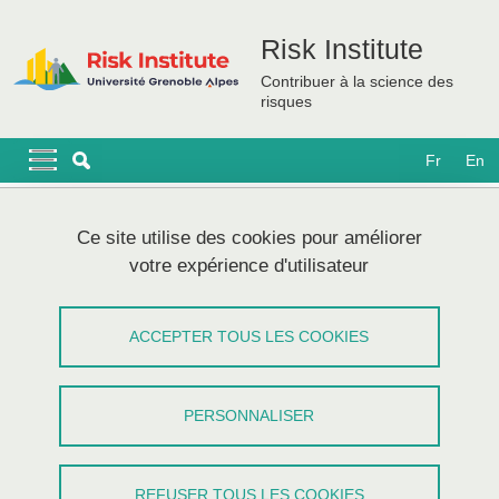
Aller au contenu principal
Gestion des cookies
Risk Institute
Contribuer à la science des
risques
Navigation principale
Navigation principale mobile
Fr
En
Fil d'Ariane
Accueil
Ce site utilise des cookies pour améliorer
votre expérience d'utilisateur
Séminaire Innovation for Resilience -
Coding Public Issues: Mobile
ACCEPTER TOUS LES COOKIES
Applications and Citizen Participation
PERSONNALISER
Partager sur Facebook
Partager sur LinkedIn
Imprimer
Partager
Partager l'URL de cette page
REFUSER TOUS LES COOKIES